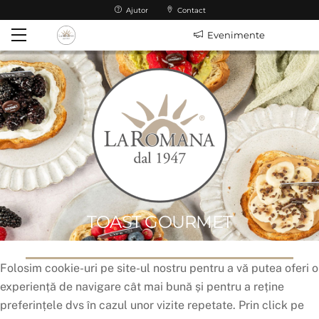
Skip
Ajutor
Contact
to
Menu
Evenimente
content
TOAST GOURMET
Folosim cookie-uri pe site-ul nostru pentru a vă putea oferi o
experiență de navigare cât mai bună și pentru a reține
preferințele dvs în cazul unor vizite repetate. Prin click pe