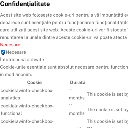
Confidențialitate
Acest site web folosește cookie-uri pentru a vă îmbunătăți ex
deoarece sunt esențiale pentru funcționarea funcționalitățil
care utilizați acest site web. Aceste cookie-uri vor fi stoca
renunțarea la unele dintre aceste cookie-uri vă poate afecta
Necesare
Necesare
Întotdeauna activate
Cookie-urile esențiale sunt absolut necesare pentru funcționa
în mod anonim.
Cookie
Durată
cookielawinfo-checkbox-
11
This cookie is set 
analytics
months
cookielawinfo-checkbox-
11
The cookie is set b
functional
months
cookielawinfo-checkbox-
11
This cookie is set 