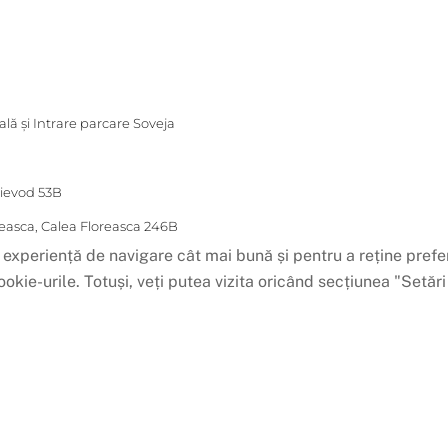
ală și Intrare parcare Soveja
oievod 53B
easca, Calea Floreasca 246B
 experiență de navigare cât mai bună și pentru a reține prefer
okie-urile. Totuși, veți putea vizita oricând secțiunea "Setă