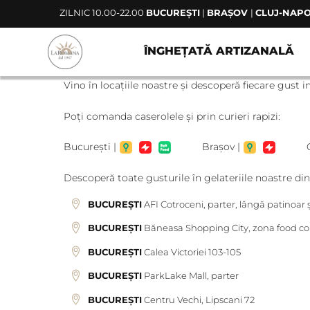
Skip
ZILNIC 10.00-22.00
BUCUREȘTI
|
BRAȘOV
|
CLUJ-NAP
to
content
ÎNGHEȚATĂ ARTIZANALĂ
Vino în locațiile noastre și descoperă fiecare gust i
Poți comanda caserolele și prin curieri rapizi:
București |
Brașov |
Cluj
Descoperă toate gusturile în gelateriile noastre din
BUCUREȘTI
AFI Cotroceni, parter, lângă patinoar ș
BUCUREȘTI
Băneasa Shopping City, zona food cour
BUCUREȘTI
Calea Victoriei 103-105
BUCUREȘTI
ParkLake Mall, parter
BUCUREȘTI
Centru Vechi, Lipscani 72