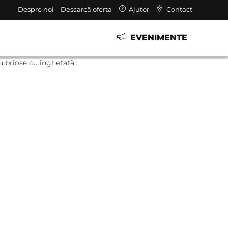
Despre noi
Descarcă oferta
Ajutor
Contact
EVENIMENTE
au brioșe cu înghețată.