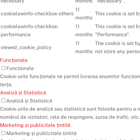
necessary
months
"Necessary".
11
cookielawinfo-checkbox-others
This cookie is set 
months
cookielawinfo-checkbox-
11
This cookie is set 
performance
months
"Performance".
11
The cookie is set b
viewed_cookie_policy
months
not store any perso
Funcționale
Funcționale
Cookie-urile funcționale ne permit livrarea anumitor funcțion
terțe.
Analiză și Statistică
Analiză și Statistică
Cookie-urile de analiză sau statistică sunt folosite pentru a
numărul de vizitatori, rata de respingere, sursa de trafic, etc.
Marketing și publicitate țintită
Marketing și publicitate țintită