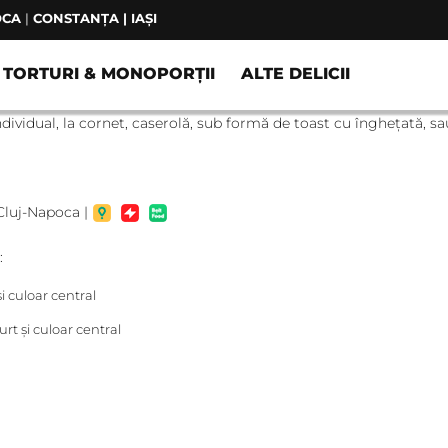
OCA
|
CONSTANȚA | IAȘI
TORTURI & MONOPORȚII
ALTE DELICII
ndividual, la cornet, caserolă, sub formă de toast cu înghețată, s
-Napoca |
:
i culoar central
t și culoar central