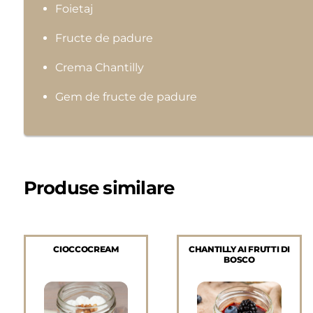
Foietaj
Fructe de padure
Crema Chantilly
Gem de fructe de padure
Produse similare
CIOCCOCREAM
CHANTILLY AI FRUTTI DI
BOSCO