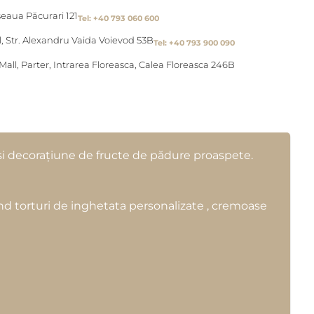
seaua Păcurari 121
Tel: +40 793 060 600
l, Str. Alexandru Vaida Voievod 53B
Tel: +40 793 900 090
l, Parter, Intrarea Floreasca, Calea Floreasca 246B
ă și decorațiune de fructe de pădure proaspete.
cand torturi de inghetata personalizate , cremoase