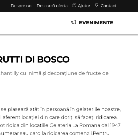
Despre noi
Descarcă oferta
Ajutor
Contact
EVENIMENTE
RUTTI DI BOSCO
hantilly cu inimă și decorațiune de fructe de
se plasează atât în persoană în gelateriile noastre,
 aferent locației din care doriți să faceți ridicarea.
t ridica din locațiile Gelateria La Romana dal 1947
 numerar sau card la ridicarea comenzii.Pentru