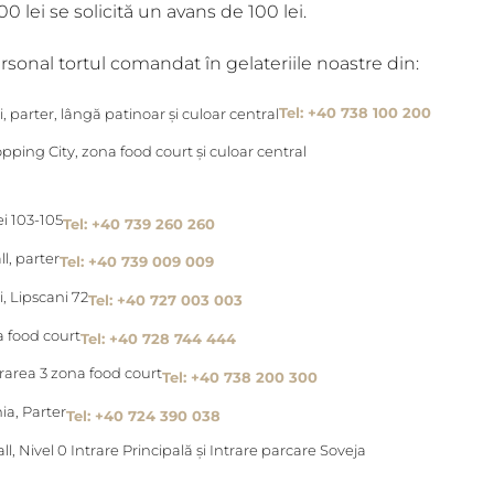
 lei se solicită un avans de 100 lei.
rsonal tortul comandat în gelateriile noastre din:
, parter, lângă patinoar și culoar central
Tel: +40 738 100 200
ing City, zona food court și culoar central
ei 103-105
Tel: +40 739 260 260
l, parter
Tel: +40 739 009 009
, Lipscani 72
Tel: +40 727 003 003
a food court
Tel: +40 728 744 444
rarea 3 zona food court
Tel: +40 738 200 300
a, Parter
Tel: +40 724 390 038
ll, Nivel 0 Intrare Principală și Intrare parcare Soveja