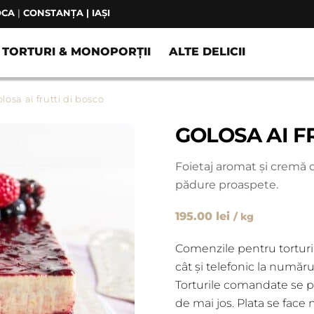
OCA
|
CONSTANȚA | IAȘI
TORTURI & MONOPORȚII
ALTE DELICII
losa ai frutti di bosco
GOLOSA AI F
Foietaj aromat și cremă c
pădure proaspete.
195.00
lei
/ kg
Comenzile pentru torturi 
cât și telefonic la numărul
Torturile comandate se po
de mai jos. Plata se face