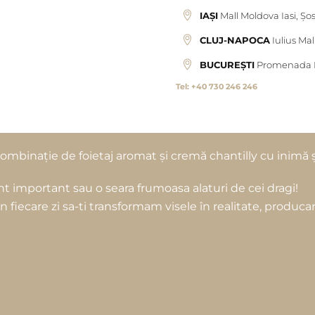
IAȘI
Mall Moldova Iasi, Șo
CLUJ-NAPOCA
Iulius Mal
BUCUREȘTI
Promenada Mal
Tel: +40 730 246 246
o combinație de foietaj aromat și cremă chantilly cu inim
 important sau o seara frumoasa alaturi de cei dragi!
în fiecare zi sa-ti transformam visele în realitate, produ