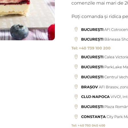
comenzile mai mari de 200
Poți comanda și ridica pe
BUCUREȘTI
AFI Cotroceni
BUCUREȘTI
Băneasa Shopp
Tel: +40 739 100 200
BUCUREȘTI
Calea Victori
BUCUREȘTI
ParkLake Mal
BUCUREȘTI
Centrul Vechi
BRAȘOV
AFI Brasov, zon
CLUJ-NAPOCA
VIVO!, Int
BUCUREȘTI
Plaza Români
CONSTANȚA
City Park Ma
Tel: +40 793 040 400