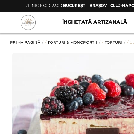
Skip
ZILNIC 10.00-22.00
BUCUREȘTI
|
BRAȘOV
|
CLUJ-NAP
to
content
ÎNGHEȚATĂ ARTIZANALĂ
PRIMA PAGINĂ
/
TORTURI & MONOPORȚII
/
TORTURI
/ Go