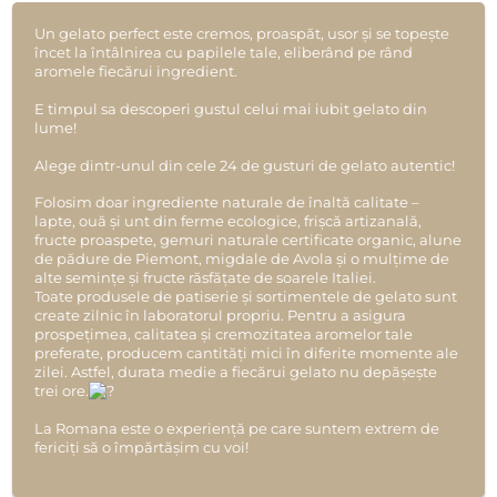
Un gelato perfect este cremos, proaspăt, usor și se topește
încet la întâlnirea cu papilele tale, eliberând pe rând
aromele fiecărui ingredient.
E timpul sa descoperi gustul celui mai iubit gelato din
lume!
Alege dintr-unul din cele 24 de gusturi de gelato autentic!
Folosim doar ingrediente naturale de înaltă calitate –
lapte, ouă și unt din ferme ecologice, frișcă artizanală,
fructe proaspete, gemuri naturale certificate organic, alune
de pădure de Piemont, migdale de Avola și o mulțime de
alte semințe și fructe răsfățate de soarele Italiei.
Toate produsele de patiserie și sortimentele de gelato sunt
create zilnic în laboratorul propriu. Pentru a asigura
prospețimea, calitatea și cremozitatea aromelor tale
preferate, producem cantități mici în diferite momente ale
zilei. Astfel, durata medie a fiecărui gelato nu depășește
trei ore.
La Romana este o experiență pe care suntem extrem de
fericiți să o împărtășim cu voi!