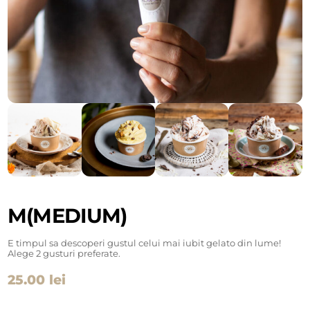
M(MEDIUM)
E timpul sa descoperi gustul celui mai iubit gelato din lume!
Alege 2 gusturi preferate.
25.00
lei