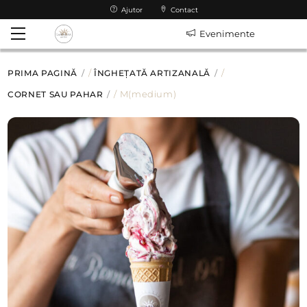
Skip
Ajutor
Contact
to
Menu
Evenimente
content
PRIMA PAGINĂ
/
ÎNGHEȚATĂ ARTIZANALĂ
/
CORNET SAU PAHAR
/ M(medium)